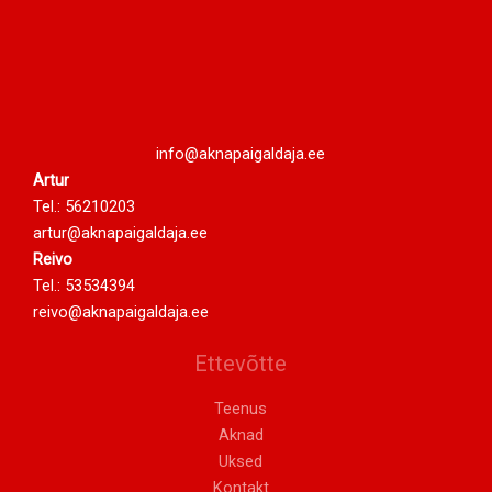
info@aknapaigaldaja.ee
Artur
Tel.:
56210203
artur@aknapaigaldaja.ee
Reivo
Tel.:
53534394
reivo@aknapaigaldaja.ee
Ettevõtte
Teenus
Aknad
Uksed
Kontakt