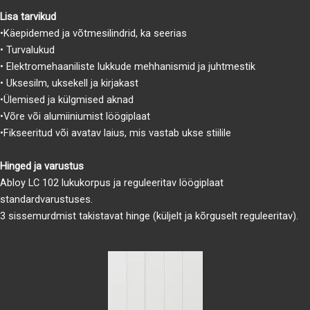
Lisa tarvikud
•Käepidemed ja võtmesilindrid, ka seerias
• Turvalukud
• Elektromehaaniliste lukkude mehhanismid ja juhtmestik
• Uksesilm, uksekell ja kirjakast
•Ülemised ja külgmised aknad
•Võre või alumiiniumist löögiplaat
•Fikseeritud või avatav laius, mis vastab ukse stiilile
Hinged ja varustus
Abloy LC 102 lukukorpus ja reguleeritav löögiplaat
standardvarustuses.
3 sissemurdmist takistavat hinge (küljelt ja kõrguselt reguleeritav).