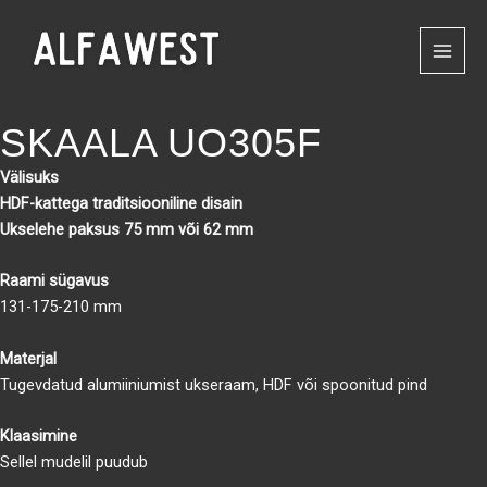
Skip
to
content
SKAALA UO305F
Välisuks
HDF-kattega traditsiooniline disain
Ukselehe paksus 75 mm või 62 mm
Raami sügavus
131-175-210 mm
Materjal
Tugevdatud alumiiniumist ukseraam, HDF või spoonitud pind
Klaasimine
Sellel mudelil puudub