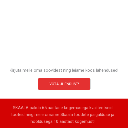
Kirjuta meile oma soovidest ning leiame koos lahendused!
VÕTA ÜHENDUST!
SKAALA pakub 65 aastase kogemusega kvaliteetseid
tooteid ning meie omame Skaala toodete paigalduse ja
hooldusega 10 aastast kogemust!