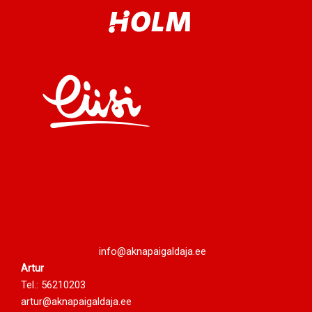
info@aknapaigaldaja.ee
Artur
Tel.:
56210203
artur@aknapaigaldaja.ee