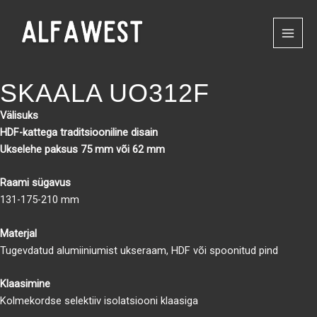
Skip
to
content
SKAALA UO312F
Välisuks
HDF-kattega traditsiooniline disain
Ukselehe paksus 75 mm või 62 mm
Raami sügavus
131-175-210 mm
Materjal
Tugevdatud alumiiniumist ukseraam, HDF või spoonitud pind
Klaasimine
Kolmekordse selektiiv isolatsiooni klaasiga