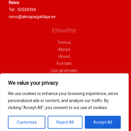
Reivo
Tel.:
53534394
reivo@aknapaigaldaja.ee
Ettevõtte
Teenus
Aknad
Uksed
Kontakt
Liisi järelmaks
Privaatsustingimused
We value your privacy
Müügitingimused
We use cookies to enhance your browsing experience, serve
personalized ads or content, and analyze our traffic. By
Copyright © 2026 Alfawest OÜ
clicking "Accept All", you consent to our use of cookies.
Powered by Alfawest OÜ
Customize
Reject All
Accept All