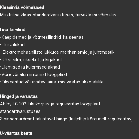
Klaasimis võimalused
Mustriline klaas standardvarustuses, turvaklaasi võimalus
Lisa tarvikud
•Käepidemed ja võtmesilindrid, ka seerias
• Turvalukud
• Elektromehaaniliste lukkude mehhanismid ja juhtmestik
• Uksesilm, uksekell ja kirjakast
•Ülemised ja külgmised aknad
•Võre või alumiiniumist löögiplaat
•Fikseeritud või avatav laius, mis vastab ukse stiilile
Hinged ja varustus
Abloy LC 102 lukukorpus ja reguleeritav löögiplaat
standardvarustuses.
3 sissemurdmist takistavat hinge (küljelt ja kõrguselt reguleeritav).
U-väärtus beeta