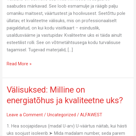
saabudes märkavad. See loob esmamulje ja räägib palju
omaniku maitsest, väärtustest ja hoolivusest. Seetõttu pole
üllatav, et kvaliteetne välisuks, mis on professionaalselt
paigaldatud, on kui kodu visiitkaart – esinduslik,
usaldusväärne ja vastupidav. Kvaliteetne uks ei täida ainult
esteetilist rolli. See on võtmetähtsusega kodu turvalisuse
tagamisel. Tugevad materjalid, […]
Kvaliteetne
Read More »
välisuks
hästi
paigaldatuna
Välisuksed: Milline on
on
energiatõhus ja kvaliteetne uks?
kodu
visiitkaart.
Leave a Comment
/
Uncategorized
/
ALFAWEST
1. Hea soojapidavus (madal U-arv) U-väärtus näitab, kui hästi
uks soojust isoleerib.➤ Mida madalam number, seda parem