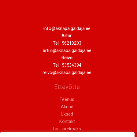
info@aknapaigaldaja.ee
Artur
Tel.:
56210203
artur@aknapaigaldaja.ee
Reivo
Tel.:
53534394
reivo@aknapaigaldaja.ee
Ettevõtte
Teenus
Aknad
Uksed
Kontakt
Liisi järelmaks
Privaatsustingimused