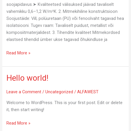
soojapidavus.➤ Kvaliteetsed välisuksed jäävad tavaliselt
vahemikku 0,6–1,2 W/m²K. 2. Mitmekihiline konstruktsioon
Soojustäide: Vill, polüuretaan (PU) või fenoolvaht tagavad hea
isolatsiooni. Tugev raam: Tavaliselt puidust, metallist või
komposiitmaterjalidest. 3. Tihendite kvaliteet Mitmekordsed
elastsed tihendid ümber ukse tagavad õhukindluse ja
Välisuksed:
Read More »
Milline
on
energiatõhus
Hello world!
ja
kvaliteetne
Leave a Comment
/
Uncategorized
/
ALFAWEST
uks?
Welcome to WordPress. This is your first post. Edit or delete
it, then start writing!
Hello
Read More »
world!