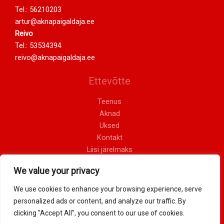
Tel.:
56210203
artur@aknapaigaldaja.ee
Reivo
Tel.:
53534394
reivo@aknapaigaldaja.ee
Ettevõtte
Teenus
Aknad
Uksed
Kontakt
Liisi järelmaks
Privaatsustingimused
We value your privacy
Müügitingimused
We use cookies to enhance your browsing experience, serve
personalized ads or content, and analyze our traffic. By
Copyright © 2026 Alfawest OÜ
clicking "Accept All", you consent to our use of cookies.