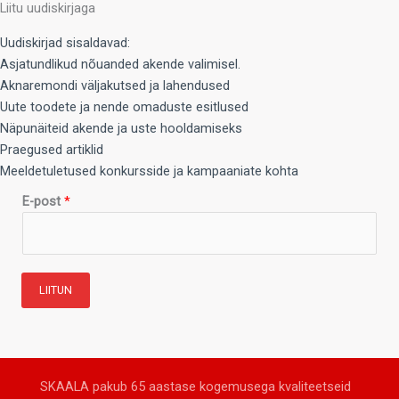
Liitu uudiskirjaga
Uudiskirjad sisaldavad:
Asjatundlikud nõuanded akende valimisel.
Aknaremondi väljakutsed ja lahendused
Uute toodete ja nende omaduste esitlused
Näpunäiteid akende ja uste hooldamiseks
Praegused artiklid
Meeldetuletused konkursside ja kampaaniate kohta
E-post
*
LIITUN
SKAALA pakub 65 aastase kogemusega kvaliteetseid