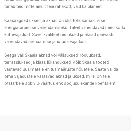
tänab teid mitte ainult teie rahakott, vaid ka planeet.
Kaasaegsed uksed ja aknad on üks tõhusamaid viise
energiatarbimise vähendamiseks. Talvel vähendavad need kodu
küttevajadust. Suvel kvaliteetsed uksed ja aknad seevastu
vähendavad mehaanilise jahutuse vajadust.
Seega vali Skaala aknad või välisuksed, rõduuksed,
terrassiuksed ja klaas lükanduksed. Kõik Skaala tooted
vastavad uusimatele ehitusmääruste nõuetele. Saate valida
oma vajadustele vastavad aknad ja uksed, millel on teie
otstarbele sobiv U-väärtus ehk soojusülekande koefitsient.