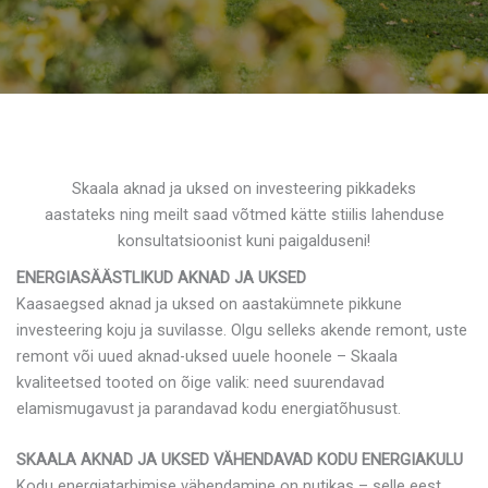
Skaala aknad ja uksed on investeering pikkadeks
aastateks ning meilt saad võtmed kätte stiilis lahenduse
konsultatsioonist kuni paigalduseni!
ENERGIASÄÄSTLIKUD AKNAD JA UKSED
Kaasaegsed aknad ja uksed on aastakümnete pikkune
investeering koju ja suvilasse. Olgu selleks akende remont, uste
remont või uued aknad-uksed uuele hoonele – Skaala
kvaliteetsed tooted on õige valik: need suurendavad
elamismugavust ja parandavad kodu energiatõhusust.
SKAALA AKNAD JA UKSED VÄHENDAVAD KODU ENERGIAKULU
Kodu energiatarbimise vähendamine on nutikas – selle eest